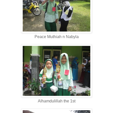
Peace Muthiah n Nabyla
Alhamdulillah the 1st