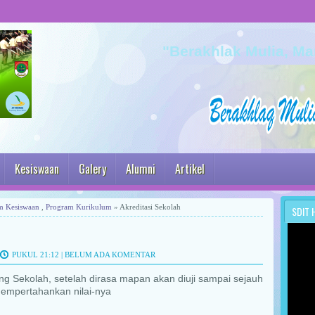
"Berakhlak Mulia, Ma
Kesiswaan
Galery
Alumni
Artikel
m Kesiswaan
,
Program Kurikulum
» Akreditasi Sekolah
SDIT 
PUKUL 21:12 |
BELUM ADA KOMENTAR
g Sekolah, setelah dirasa mapan akan diuji sampai sejauh
empertahankan nilai-nya