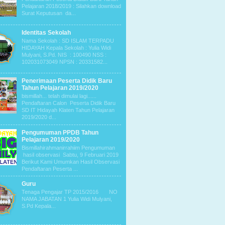
Pelajaran 2018/2019 : Silahkan download
Surat Keputusan da...
Identitas Sekolah
Nama Sekolah : SD ISLAM TERPADU
HIDAYAH Kepala Sekolah : Yulia Widi
Mulyani, S.Pd. NIS : 100490 NSS :
102031073049 NPSN : 20331582...
Penerimaan Peserta Didik Baru
Tahun Pelajaran 2019/2020
bismillah... telah dimulai lagi......
Pendaftaran Calon Peserta Didik Baru
SD IT Hidayah Klaten Tahun Pelajaran
2019/2020 d...
Pengumuman PPDB Tahun
Pelajaran 2019/2020
Bismillahirahmanirrahiim Pengumuman
hasil observasi Sabtu, 9 Februari 2019
Berikut Kami Umumkan Hasil Observasi
Pendaftaran Peserta ...
Guru
Tenaga Pengajar TP 2015/2016 NO
NAMA JABATAN 1 Yulia Widi Mulyani,
S.Pd Kepala...