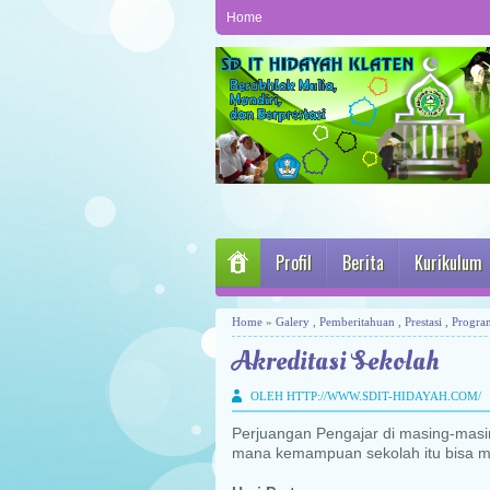
Home
Profil
Berita
Kurikulum
Home
»
Galery
,
Pemberitahuan
,
Prestasi
,
Progra
Akreditasi Sekolah
OLEH HTTP://WWW.SDIT-HIDAYAH.COM/
Perjuangan Pengajar di masing-masin
mana kemampuan sekolah itu bisa m