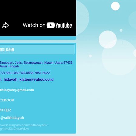
GI KAMI
 Singosari, Jetis, Belangwetan, Klaten Utara 57436
 Jawa Tengah
272) 560 1050 WA 0858 7851 5022
t_hidayah_klaten@yahoo.co.id
ithidayah@gmail.com
CEBOOK
ITTER
@sdithidayah
/www.instagram.com/sdithidayah?
Tg4bmJ3cGtoaWNw