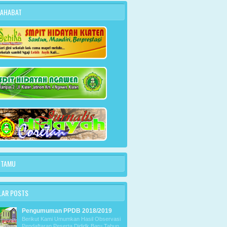
SAHABAT
 TAMU
LAR POSTS
Pengumuman PPDB 2018/2019
Berikut Kami Umumkan Hasil Observasi
Pendaftaran Peserta Dididk Baru Tahun