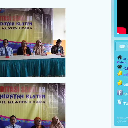
HUBUN
Jl.
Klaten,
(0
sdi
sd
FA
TW
https:/
igsh=a