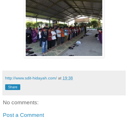
http://www.sdit-hidayah.com/
at
19:38
Share
No comments:
Post a Comment