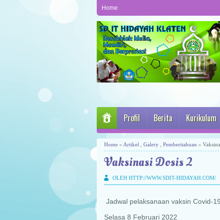
Home
Profil
Berita
Kurikulum
Home
»
Artikel
,
Galery
,
Pemberitahuan
» Vaksina
Vaksinasi Dosis 2
OLEH HTTP://WWW.SDIT-HIDAYAH.COM/
Jadwal pelaksanaan vaksin Covid-19
Selasa 8 Februari 2022