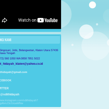
GI KAMI
 Singosari, Jetis, Belangwetan, Klaten Utara 57436
 Jawa Tengah
272) 560 1050 WA 0858 7851 5022
t_hidayah_klaten@yahoo.co.id
ithidayah@gmail.com
CEBOOK
ITTER
@sdithidayah
/www.instagram.com/sdithidayah?
Tg4bmJ3cGtoaWNw