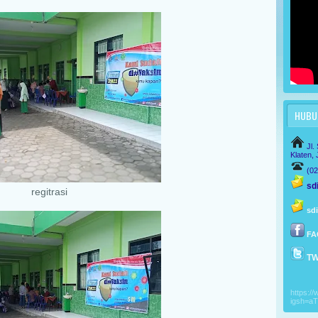
HUBUN
Jl.
Klaten,
(0
sdi
regitrasi
sd
FA
TW
https:/
igsh=a