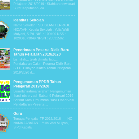
Pelajaran 2018/2019 : Silahkan download
Surat Keputusan da...
Identitas Sekolah
Nama Sekolah : SD ISLAM TERPADU
HIDAYAH Kepala Sekolah : Yulia Widi
Mulyani, S.Pd. NIS : 100490 NSS :
102031073049 NPSN : 20331582...
Penerimaan Peserta Didik Baru
Tahun Pelajaran 2019/2020
bismillah... telah dimulai lagi......
Pendaftaran Calon Peserta Didik Baru
SD IT Hidayah Klaten Tahun Pelajaran
2019/2020 d...
Pengumuman PPDB Tahun
Pelajaran 2019/2020
Bismillahirahmanirrahiim Pengumuman
hasil observasi Sabtu, 9 Februari 2019
Berikut Kami Umumkan Hasil Observasi
Pendaftaran Peserta ...
Guru
Tenaga Pengajar TP 2015/2016 NO
NAMA JABATAN 1 Yulia Widi Mulyani,
S.Pd Kepala...