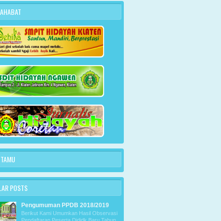
SAHABAT
 TAMU
LAR POSTS
Pengumuman PPDB 2018/2019
Berikut Kami Umumkan Hasil Observasi
Pendaftaran Peserta Dididk Baru Tahun