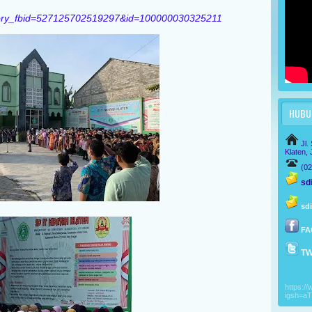
story_fbid=527125702519297&id=100000030325211
HUBUN
Jl.
Klaten,
(0
sdi
sd
FA
TW
https:/
igsh=a