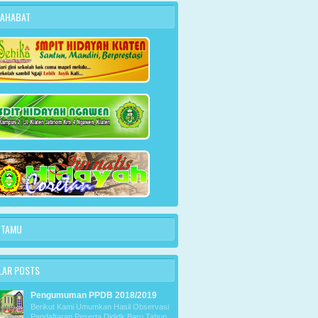
SAHABAT
 TAMU
LAR POSTS
Pengumuman PPDB 2018/2019
Berikut Kami Umumkan Hasil Observasi
Pendaftaran Peserta Dididk Baru Tahun