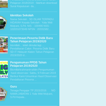
Pelajaran 2018/2019 : Silahkan download
Surat Keputusan da...
Identitas Sekolah
Nama Sekolah : SD ISLAM TERPADU
HIDAYAH Kepala Sekolah : Yulia Widi
Mulyani, S.Pd. NIS : 100490 NSS :
102031073049 NPSN : 20331582...
Penerimaan Peserta Didik Baru
Tahun Pelajaran 2019/2020
bismillah... telah dimulai lagi......
Pendaftaran Calon Peserta Didik Baru
SD IT Hidayah Klaten Tahun Pelajaran
2019/2020 d...
Pengumuman PPDB Tahun
Pelajaran 2019/2020
Bismillahirahmanirrahiim Pengumuman
hasil observasi Sabtu, 9 Februari 2019
Berikut Kami Umumkan Hasil Observasi
Pendaftaran Peserta ...
Guru
Tenaga Pengajar TP 2015/2016 NO
NAMA JABATAN 1 Yulia Widi Mulyani,
S.Pd Kepala...