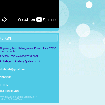
GI KAMI
 Singosari, Jetis, Belangwetan, Klaten Utara 57436
 Jawa Tengah
272) 560 1050 WA 0858 7851 5022
t_hidayah_klaten@yahoo.co.id
ithidayah@gmail.com
CEBOOK
ITTER
@sdithidayah
/www.instagram.com/sdithidayah?
Tg4bmJ3cGtoaWNw