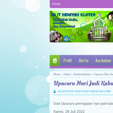
Home
Profil
Berita
Kurikulum
Home
»
Galery
,
Pemberitahuan
» Upacara Hari Ja
Upacara Hari Jadi Kabu
OLEH HTTP://WWW.SDIT-HIDAYAH.COM/
Giat Upacara peringatan hari jadi k
Kamis, 28 Juli 2022